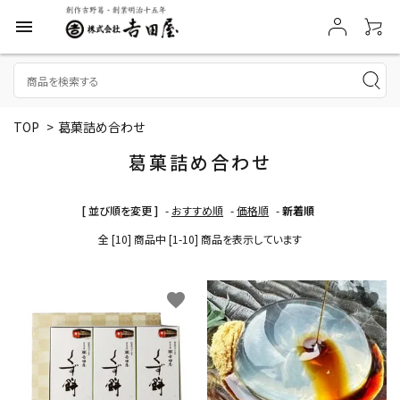
menu
TOP
>
葛菓詰め合わせ
葛菓詰め合わせ
[ 並び順を変更 ]
-
おすすめ順
-
価格順
-
新着順
全 [10] 商品中 [1-10] 商品を表示しています
favorite
favorite