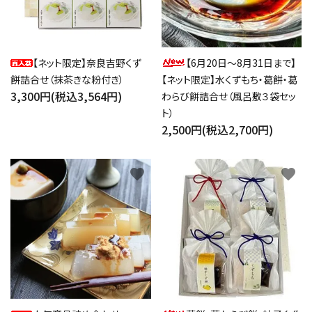
【ネット限定】奈良吉野くず
【6月20日～8月31日まで】
餅詰合せ（抹茶きな粉付き）
【ネット限定】水くずもち・葛餅・葛
3,300円(税込3,564円)
わらび餅詰合せ（風呂敷３袋セッ
ト）
2,500円(税込2,700円)
favorite
favorite