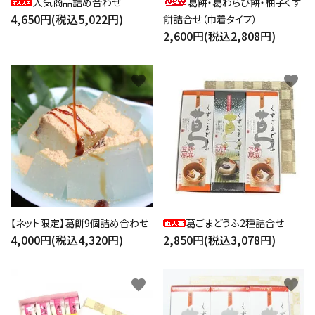
人気商品詰め合わせ
葛餅・葛わらび餅・柚子くず
4,650円(税込5,022円)
餅詰合せ（巾着タイプ）
2,600円(税込2,808円)
close
favorite
favorite
キーワード
カテゴリー
【ネット限定】葛餅9個詰め合わせ
葛ごまどうふ2種詰合せ
4,000円(税込4,320円)
2,850円(税込3,078円)
検索する
favorite
favorite