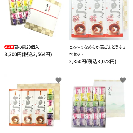
葛の露20個入
とろ～りなめらか葛ごまどうふ３
3,300円(税込3,564円)
本セット
2,850円(税込3,078円)
favorite
favorite