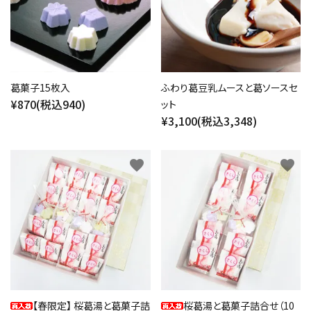
検索する
葛菓子15枚入
ふわり葛豆乳ムースと葛ソースセ
¥870(税込940)
ット
¥3,100(税込3,348)
favorite
favorite
【春限定】 桜葛湯と葛菓子詰
桜葛湯と葛菓子詰合せ（10