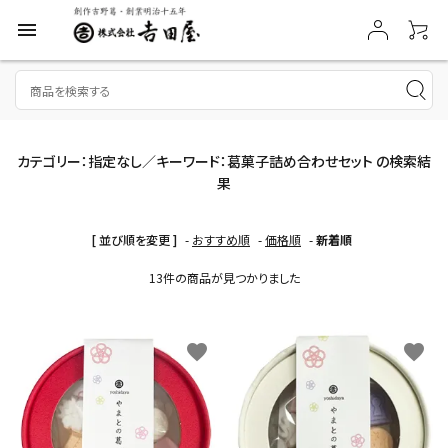
menu
カテゴリー：指定なし／キーワード：葛菓子詰め合わせセット の検索結
果
[ 並び順を変更 ]
-
おすすめ順
-
価格順
-
新着順
13件の商品が見つかりました
favorite
favorite