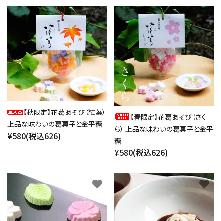
favorite
favorite
【秋限定】花葛あそび（紅葉）
【春限定】花葛あそび（さく
close
上品な味わいの葛菓子と金平糖
ら） 上品な味わいの葛菓子と金平
¥580(税込626)
糖
¥580(税込626)
キーワード
favorite
favorite
カテゴリー