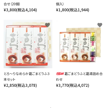
合せ（20個）
個入）
¥3,800(税込4,104)
¥1,800(税込1,944)
favorite
favorite
とろ～りなめらか葛ごまどうふ３
葛ごまどうふと葛湯詰め合
本セット
わせ
¥2,850(税込3,078)
¥3,770(税込4,072)