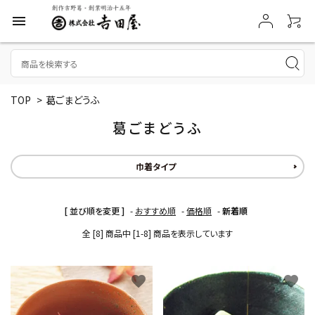
menu
TOP
>
葛ごまどうふ
葛ごまどうふ
巾着タイプ
[ 並び順を変更 ]
-
おすすめ順
-
価格順
-
新着順
全 [8] 商品中 [1-8] 商品を表示しています
favorite
favorite