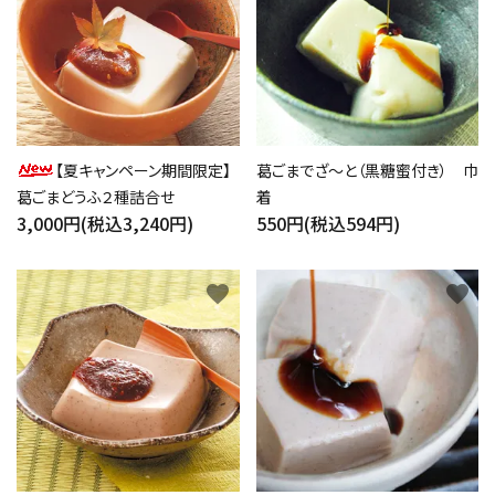
【夏キャンペーン期間限定】
葛ごまでざ～と（黒糖蜜付き） 巾
葛ごまどうふ２種詰合せ
着
3,000円(税込3,240円)
550円(税込594円)
favorite
favorite
close