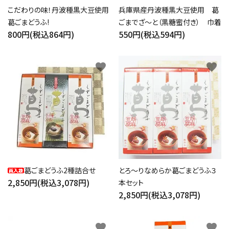
こだわりの味！丹波種黒大豆使用
兵庫県産丹波種黒大豆使用 葛
キーワード
葛ごまどうふ!
ごまでざ～と（黒糖蜜付き） 巾着
800円(税込864円)
550円(税込594円)
カテゴリー
favorite
favorite
検索する
葛ごまどうふ2種詰合せ
とろ～りなめらか葛ごまどうふ３
2,850円(税込3,078円)
本セット
2,850円(税込3,078円)
favorite
favorite