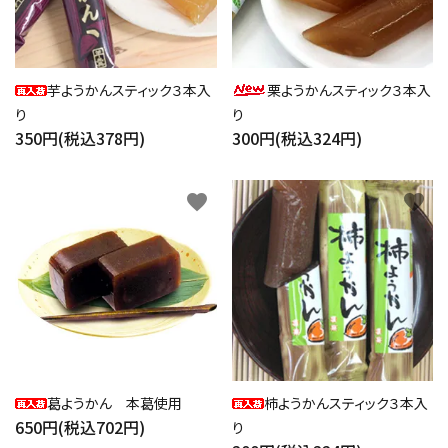
芋ようかんスティック３本入
栗ようかんスティック３本入
り
り
350円(税込378円)
300円(税込324円)
favorite
favorite
close
キーワード
カテゴリー
葛ようかん 本葛使用
柿ようかんスティック３本入
650円(税込702円)
り