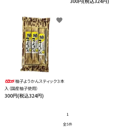
300円(税込324円)
検索する
favorite
柚子ようかんスティック３本
入（国産柚子使用）
300円(税込324円)
1
全5件