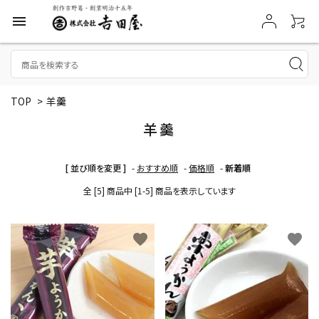
menu
TOP
>
羊羹
羊羹
[ 並び順を変更 ]
-
おすすめ順
-
価格順
-
新着順
全 [5] 商品中 [1-5] 商品を表示しています
favorite
favorite