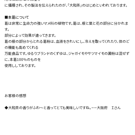
に播種され、その製法を伝えられたのが、「大和茶」のはじめといわれております。
■本葛について
葛は非常に生命力の強いマメ科の植物です。葛は、根と葉と花の部分に分かれま
す。
部分によって効果が違ってきます。
葛の根の部分からとれる葛粉は、血液をきれいにし、冷えを取ってくれたり、体のど
の機能も高めてくれる
万能食品です。ゆるりブランドのくずゆは、ジャガイモやサツマイモの澱粉は混ぜず
に、本葛100％のものを
使用ししております。
お客様の感想
◆大和茶の香りがふわ～と香ってとても美味しいですね。・・・大阪府 Ｉさん