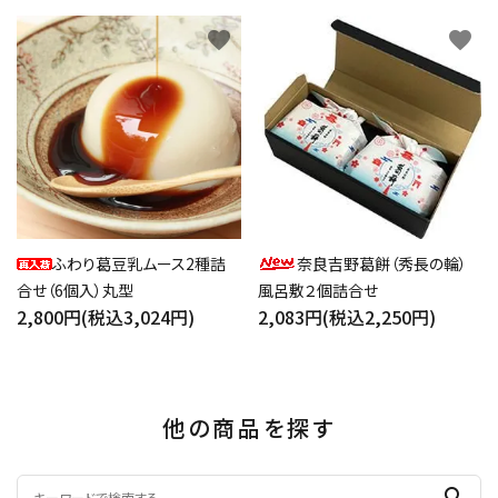
favorite
favorite
ふわり葛豆乳ムース2種詰
奈良吉野葛餅（秀長の輪）
合せ（6個入）丸型
風呂敷２個詰合せ
2,800円(税込3,024円)
2,083円(税込2,250円)
他の商品を探す
search