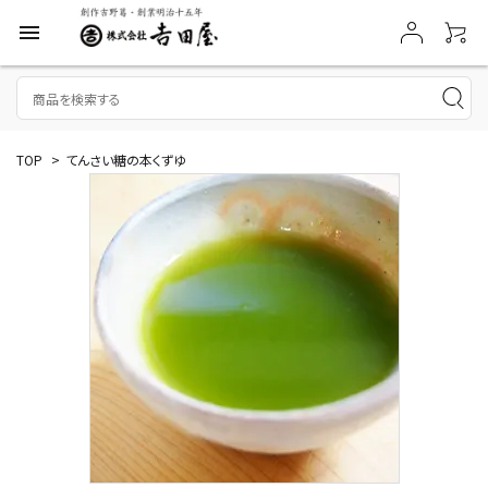
menu
TOP
>
てんさい糖の本くずゆ