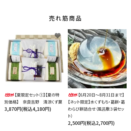
売れ筋商品
favorite
favorite
【夏限定セット①】【夏の特
【6月20日～8月31日まで】
別価格】 奈良吉野 清涼くず菓
【ネット限定】水くずもち・葛餅・葛
3,870円(税込4,180円)
わらび餅詰合せ（風呂敷３袋セッ
ト）
2,500円(税込2,700円)