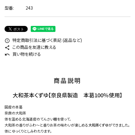
型番:
243
特定商取引法に基づく表記 (返品など)
error_outline
この商品を友達に教える
share
買い物を続ける
undo
商品説明
大和茶本くずゆ【奈良県製造 本葛100％使用】
国産の本葛
奈良の大和茶
体を温める北海道産のてんさい糖を使って、
大和茶の香りがふわ～と香りお茶の味わいが楽しめる
大和茶くずゆ
ができました。
体にゆっくりとしみわたります。