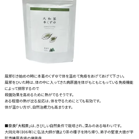
風邪引き始めの時に本葛のくずゆで体を温めて免疫をあげてあげて下さい。
風邪をひいた時は、体の中に入ってきた病原菌を体がもともともっている免疫機能
によって排除するので
殺菌効果を高めるために熱がでるそうです。
ある程度の熱が出る反応は、体を守るためにとても有効です。
体が温かい方が、自然治癒力も高まります。
■奈良「大和茶」
は、きびしい自然条件で栽培され、深みのある味わいです。
大同元年（806年）に弘法大師が唐より茶の種子を持ち帰り、弟子の堅恵大徳が宇
陀市榛原赤埴の佛隆寺