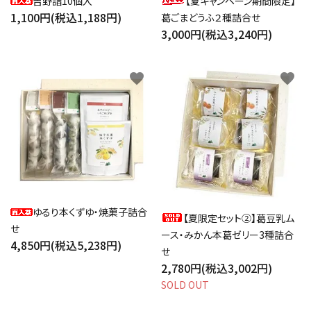
吉野詣10個入
【夏キャンペーン期間限定】
1,100円(税込1,188円)
葛ごまどうふ２種詰合せ
3,000円(税込3,240円)
favorite
favorite
ゆるり本くずゆ・焼菓子詰合
【夏限定セット②】葛豆乳ム
せ
ース・みかん本葛ゼリー3種詰合
4,850円(税込5,238円)
せ
2,780円(税込3,002円)
SOLD OUT