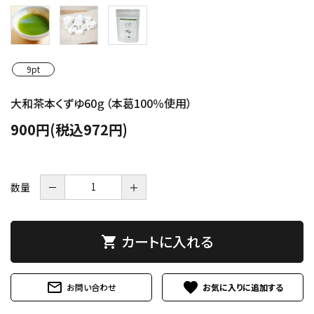
9pt
大和茶本くずゆ60ｇ（本葛100％使用）
900円(税込972円)
数量
－
＋
カートに入れる
shopping_cart
mail_outline
favorite
お問い合わせ