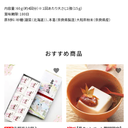
内容量：60ｇ（約4回分）※１回あたり大さじ1強（15ｇ）
賞味期限：180日
原材料：砂糖（甜菜（北海道））、本葛（奈良県製造）大和茶粉末（奈良県産）
おすすめ商品
favorite
favorite