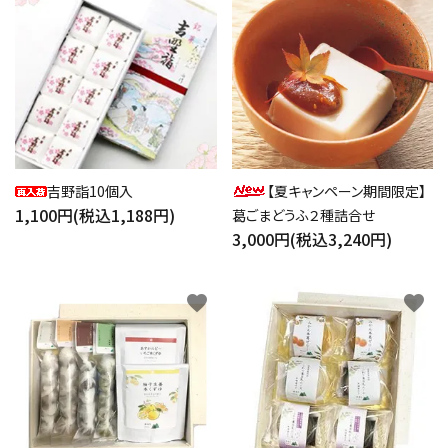
吉野詣10個入
【夏キャンペーン期間限定】
1,100円(税込1,188円)
葛ごまどうふ２種詰合せ
3,000円(税込3,240円)
favorite
favorite