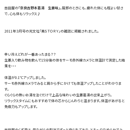
吉田屋の
「奈良吉野本葛湯 生姜味」
。風邪のときにも、疲れた体にも程よい甘さ
で、心も体もリラックス♪
2011年３月号の光文社「美ＳＴＯＲＹ」の雑誌に掲載されました。
辛い冷えどれが一番あったまる？？
生姜入り飲み物を飲んで15分後の体をサーモ赤外線カメラと体温計で測定した結
果を・・・
体温が0.1℃アップしました。
サーモ赤外線カメラでみると肩から手にかけても体温アップしたことがわかりま
す。
ぐらぐらの熱いお湯を注ぐだけで上品な味わいの生姜葛湯の出来上がり。
リラックスタイムにもおすすめで体の芯からじんわりと温まります。体温があがると
免疫力もアップします。
吉田屋のくず湯は、昔ながらの製法でずっと作られており、とろ～りなめらかで上