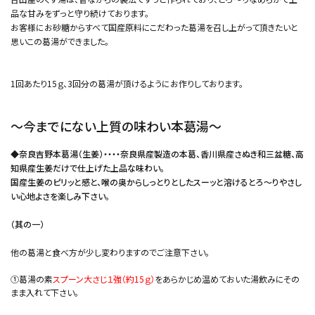
品な甘みをずっと守り続けております。
お客様にお砂糖からすべて国産原料にこだわった葛湯を召し上がって頂きたいと
思いこの葛湯ができました。
1回あたり15ｇ、3回分の葛湯が頂けるようにお作りしております。
～今までにない上質の味わい本葛湯～
◆奈良吉野本葛湯（生姜）・・・・奈良県産製造の本葛、香川県産さぬき和三盆糖、高
知県産生姜だけで仕上げた上品な味わい。
国産生姜のピリッと感と、喉の奥からしっとりとしたスーッと溶けるとろ～りやさし
い心地よさを楽しみ下さい。
（其の一）
他の葛湯と食べ方が少し変わりますのでご注意下さい。
①葛湯の素
スプーン大さじ１強（約15ｇ）
をあらかじめ温めておいた湯飲みにその
まま入れて下さい。