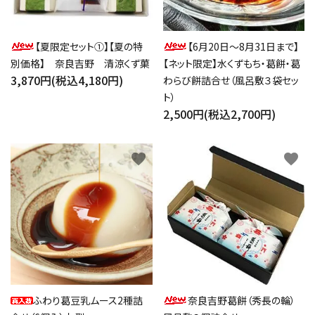
【夏限定セット①】【夏の特
【6月20日～8月31日まで】
別価格】 奈良吉野 清涼くず菓
【ネット限定】水くずもち・葛餅・葛
3,870円(税込4,180円)
わらび餅詰合せ（風呂敷３袋セッ
ト）
2,500円(税込2,700円)
favorite
favorite
ふわり葛豆乳ムース2種詰
奈良吉野葛餅（秀長の輪）