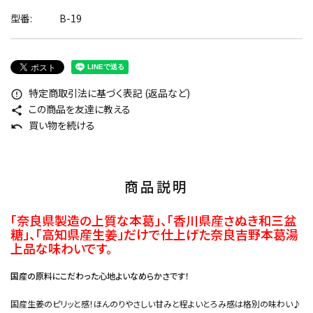
型番:
B-19
特定商取引法に基づく表記 (返品など)
error_outline
この商品を友達に教える
share
買い物を続ける
undo
商品説明
「奈良県製造の上質な本葛」、「香川県産さぬき和三盆
糖」、「高知県産生姜」だけで仕上げた奈良吉野本葛湯
上品な味わいです。
国産の原料にこだわった心地よいなめらかさです！
国産生姜のピリッと感！ほんのりやさしい甘みと程よいとろみ感は格別の味わい♪