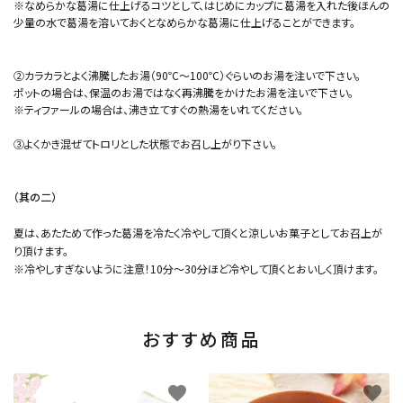
※なめらかな葛湯に仕上げるコツとして、はじめにカップに葛湯を入れた後ほんの
少量の水で葛湯を溶いておくとなめらかな葛湯に仕上げることができます。
②カラカラとよく沸騰したお湯（90℃～100℃）ぐらいのお湯を注いで下さい。
ポットの場合は、保温のお湯ではなく再沸騰をかけたお湯を注いで下さい。
※ティファールの場合は、沸き立てすぐの熱湯をいれてください。
③よくかき混ぜてトロリとした状態でお召し上がり下さい。
（其の二）
夏は、あたためて作った葛湯を冷たく冷やして頂くと涼しいお菓子としてお召上が
り頂けます。
※冷やしすぎないように注意！10分～30分ほど冷やして頂くとおいしく頂けます。
おすすめ商品
favorite
favorite