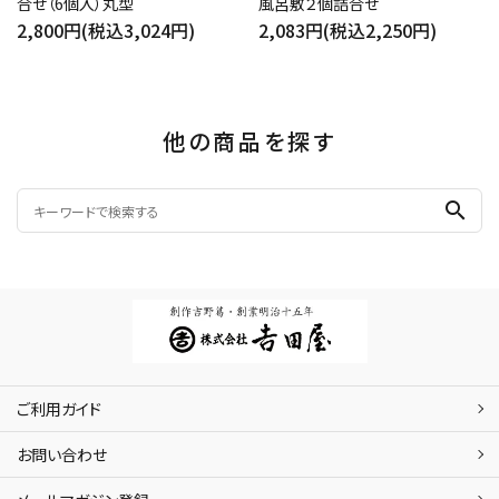
合せ（6個入）丸型
風呂敷２個詰合せ
2,800円(税込3,024円)
2,083円(税込2,250円)
他の商品を探す
search
ご利用ガイド
お問い合わせ