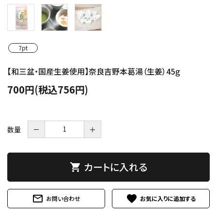
7pt
【和三盆・国産生姜使用】奈良吉野本葛湯（生姜）45ｇ
700円(税込756円)
数量
－
＋
カートに入れる
shopping_cart
mail_outline
favorite
お問い合わせ