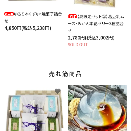
ゆるり本くずゆ・焼菓子詰合
【夏限定セット②】葛豆乳ム
せ
ース・みかん本葛ゼリー3種詰合
4,850円(税込5,238円)
せ
2,780円(税込3,002円)
SOLD OUT
売れ筋商品
favorite
favorite