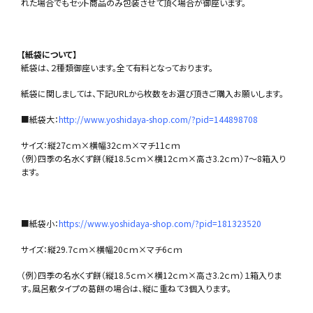
れた場合でもセット商品のみ包装させて頂く場合が御座います。
【紙袋について】
紙袋は、２種類御座います。全て有料となっております。
紙袋に関しましては、下記URLから枚数をお選び頂きご購入お願いします。
■紙袋大：
http://www.yoshidaya-shop.com/?pid=144898708
サイズ：縦27ｃｍ×横幅32ｃｍ×マチ11ｃｍ
（例）四季の名水くず餅（縦18.5ｃｍ×横12ｃｍ×高さ3.2ｃｍ）7～8箱入り
ます。
■紙袋小：
https://www.yoshidaya-shop.com/?pid=181323520
サイズ：縦29.7ｃｍ×横幅20ｃｍ×マチ6ｃｍ
（例）四季の名水くず餅（縦18.5ｃｍ×横12ｃｍ×高さ3.2ｃｍ）１箱入りま
す。風呂敷タイプの葛餅の場合は、縦に重ねて3個入ります。