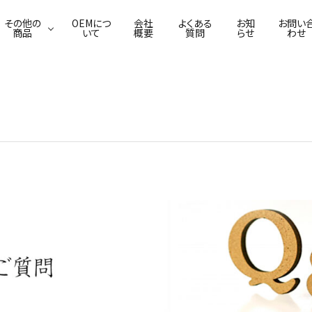
その他の
OEMにつ
会社
よくある
お知
お問い
商品
いて
概要
質問
らせ
わせ
葛わらび餅
ふわり葛豆乳ムース
佃煮
葛ごまどうふ
焼菓子
漬物
本葛・吉野葛
葛せんべい