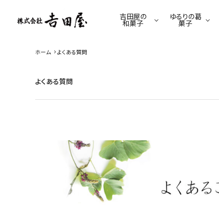
吉田屋の
ゆるりの葛
和菓子
菓子
ホーム
よくある質問
季節限定商品
ゆるり限定商品
羊羹
葛餅
てんさい糖のくずゆ
駄菓子
よくある質問
葛きり
葛あめ