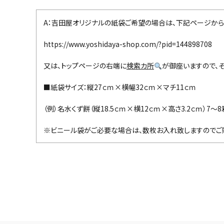
A：吉田屋オリジナルの紙袋ご希望の場合は、下記ページから
https://www.yoshidaya-shop.com/?pid=144898708
又は、トップページの右端に
検索カ所
が御座いますので、そ
■紙袋サイズ：縦27ｃｍ×横幅32ｃｍ×マチ11ｃｍ
（例）名水くず餅（縦18.5ｃｍ×横12ｃｍ×高さ3.2ｃｍ）7
※ビニール袋がご必要な場合は、数枚お入れ致しますのでご購