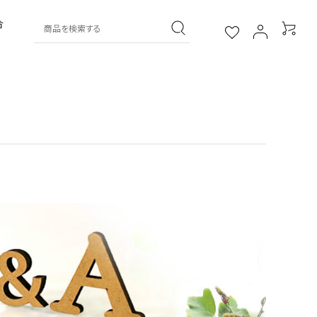
合
葛湯
その他
葛菓子
おすすめギフト