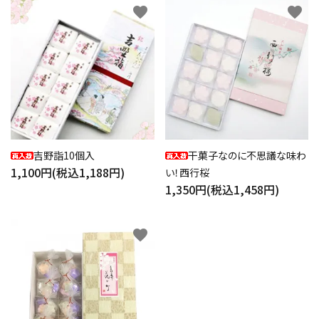
favorite
favorite
吉野詣10個入
干菓子なのに不思議な味わ
1,100円(税込1,188円)
い！西行桜
1,350円(税込1,458円)
favorite