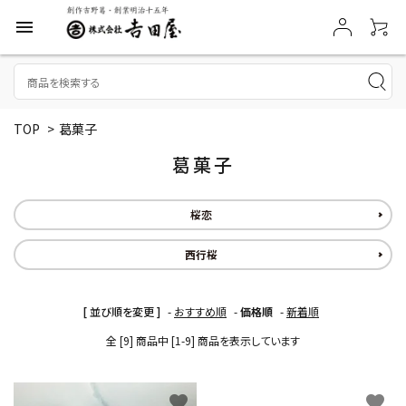
menu
TOP
>
葛菓子
葛菓子
桜恋
西行桜
[ 並び順を変更 ]
-
おすすめ順
-
価格順
-
新着順
全 [9] 商品中 [1-9] 商品を表示しています
favorite
favorite