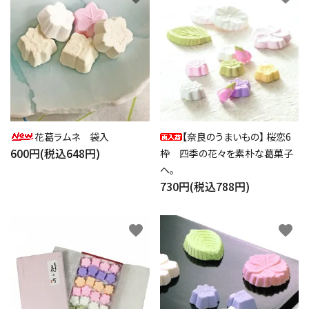
花葛ラムネ 袋入
【奈良のうまいもの】 桜恋6
600円(税込648円)
枠 四季の花々を素朴な葛菓子
ヘ。
730円(税込788円)
favorite
favorite