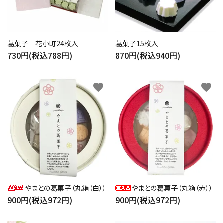
葛菓子 花小町24枚入
葛菓子15枚入
close
730円(税込788円)
870円(税込940円)
favorite
favorite
キーワード
カテゴリー
検索する
やまとの葛菓子（丸箱（白））
やまとの葛菓子（丸箱（赤））
900円(税込972円)
900円(税込972円)