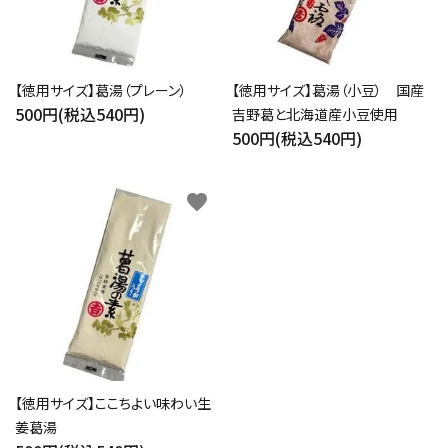
close
【徳用サイズ】葛湯（プレーン）
【徳用サイズ】葛湯（小豆） 国産
500円(税込540円)
吉野葛と北海道産小豆使用
キーワード
500円(税込540円)
favorite
カテゴリー
検索する
【徳用サイズ】ここちよい味わい生
姜葛湯