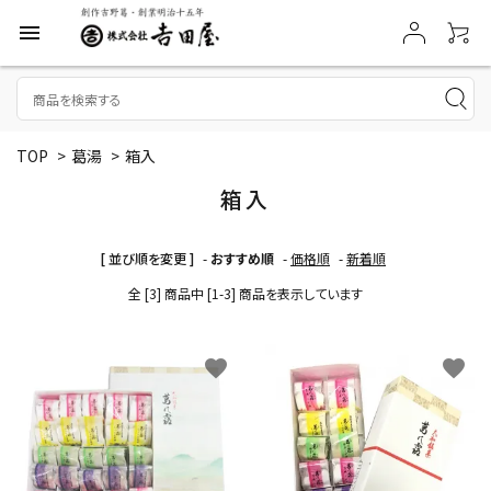
menu
TOP
>
葛湯
>
箱入
箱入
[ 並び順を変更 ]
-
おすすめ順
-
価格順
-
新着順
全 [3] 商品中 [1-3] 商品を表示しています
favorite
favorite