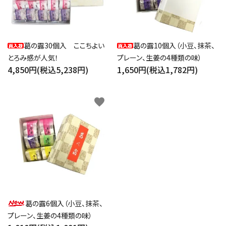
close
葛の露30個入 ここちよい
葛の露10個入（小豆、抹茶、
とろみ感が人気！
プレーン、生姜の4種類の味）
キーワード
4,850円(税込5,238円)
1,650円(税込1,782円)
favorite
カテゴリー
検索する
葛の露6個入（小豆、抹茶、
プレーン、生姜の4種類の味）