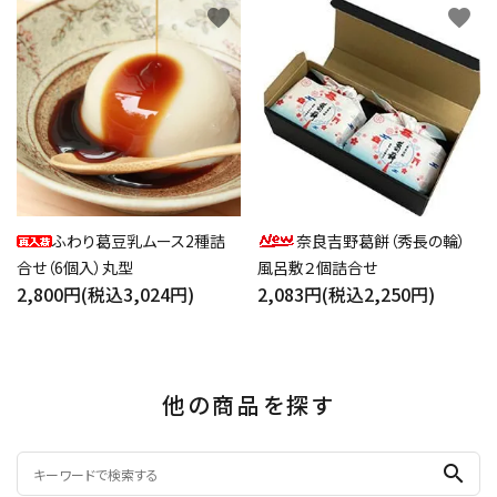
favorite
favorite
ふわり葛豆乳ムース2種詰
奈良吉野葛餅（秀長の輪）
合せ（6個入）丸型
風呂敷２個詰合せ
2,800円(税込3,024円)
2,083円(税込2,250円)
他の商品を探す
search