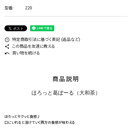
型番:
220
特定商取引法に基づく表記 (返品など)
error_outline
この商品を友達に教える
share
買い物を続ける
undo
商品説明
ほろっと葛ぼーる（大和茶）
ほろっとサクッと食感♪
口にいれると溶けていく両方の食感が味わえる