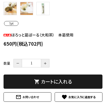
7pt
ほろっと葛ぼーる（大和茶） 本葛使用
650円(税込702円)
数量
－
＋
カートに入れる
shopping_cart
mail_outline
favorite
お問い合わせ