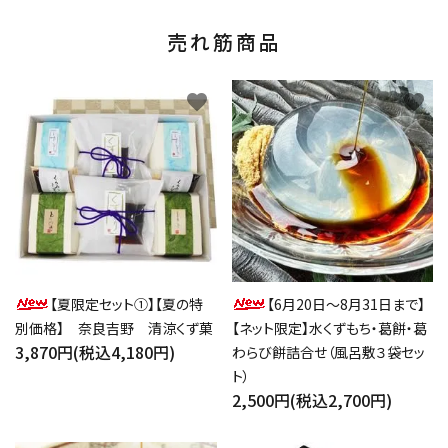
売れ筋商品
favorite
favorite
【夏限定セット①】【夏の特
【6月20日～8月31日まで】
別価格】 奈良吉野 清涼くず菓
【ネット限定】水くずもち・葛餅・葛
3,870円(税込4,180円)
わらび餅詰合せ（風呂敷３袋セッ
ト）
2,500円(税込2,700円)