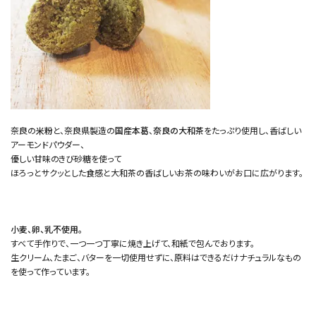
奈良の
米粉
と、奈良県製造の
国産本葛
、
奈良の大和茶
をたっぷり使用し、香ばしい
アーモンドパウダー、
優しい甘味のきび砂糖を使って
ほろっとサクッとした食感と大和茶の香ばしいお茶の味わいがお口に広がります。
小麦、卵、乳不使用。
すべて手作りで、一つ一つ丁寧に焼き上げて、和紙で包んでおります。
生クリーム、たまご、バターを一切使用せずに、原料はできるだけナチュラルなもの
を使って作っています。