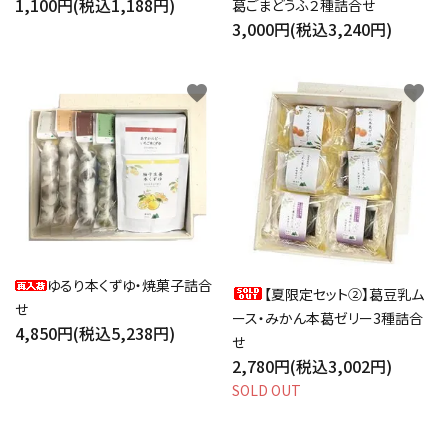
1,100円(税込1,188円)
葛ごまどうふ２種詰合せ
3,000円(税込3,240円)
favorite
favorite
ゆるり本くずゆ・焼菓子詰合
【夏限定セット②】葛豆乳ム
せ
ース・みかん本葛ゼリー3種詰合
4,850円(税込5,238円)
せ
2,780円(税込3,002円)
SOLD OUT