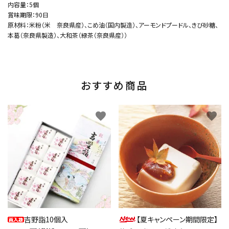
内容量：5個
賞味期限：90日
原材料：米粉（米 奈良県産）、こめ油（国内製造）、アーモンドプードル、きび砂糖、
本葛（奈良県製造）、大和茶（緑茶（奈良県産））
おすすめ商品
favorite
favorite
吉野詣10個入
【夏キャンペーン期間限定】