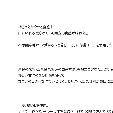
ほろっとサクッと食感♪
口にいれると溶けていく両方の食感が味わえる
不思議な味わいの「ほろっと葛ぼーる」に有機ココアを使用した
奈良の
米粉
と、奈良県製造の
国産本葛
、
有機ココア
をたっぷり使
優しい甘味のきび砂糖を使って
ココアのビターな味わいとほろっとサクッとした食感がお口に広
小麦、卵、乳不使用。
すべて手作りで、一つ一つ丁寧に焼き上げて、和紙で包んでおり