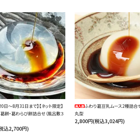
favorite
20日～8月31日まで】【ネット限定】
ふわり葛豆乳ムース2種詰合せ
・葛餅・葛わらび餅詰合せ（風呂敷３
丸型
2,800円(税込3,024円)
(税込2,700円)