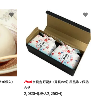
favorite
favorite
（6個入）
奈良吉野葛餅（秀長の輪）風呂敷２個詰
合せ
2,083円(税込2,250円)