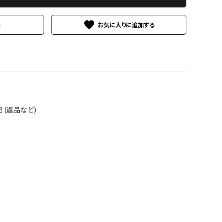
favorite
せ
(返品など)