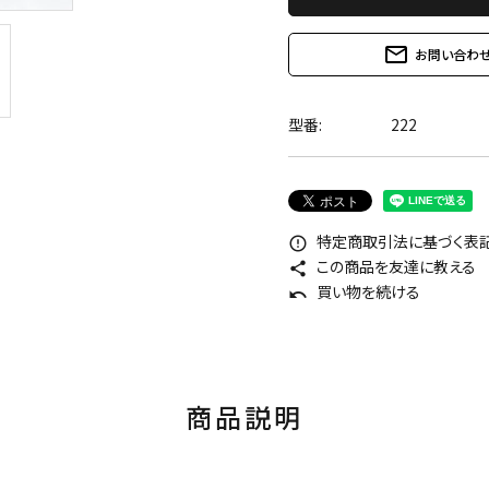
mail_outline
お問い合わ
型番:
222
特定商取引法に基づく表記 
error_outline
この商品を友達に教える
share
買い物を続ける
undo
商品説明