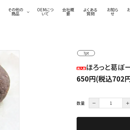
その他の
OEMにつ
会社概
よくある
お知ら
商品
いて
要
質問
せ
葛わらび餅
ふわり葛豆乳ムース
佃煮
葛ごまどうふ
焼菓子
漬物
7pt
本葛・吉野葛
葛せんべい
ほろっと葛ぼー
650円(税込702円
数量
－
＋