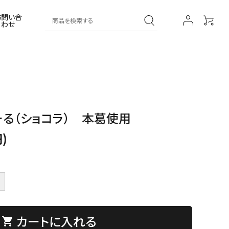
お問い合
わせ
葛湯
その他
葛菓子
薬膳シリーズ
る（ショコラ） 本葛使用
)
カートに入れる
shopping_cart