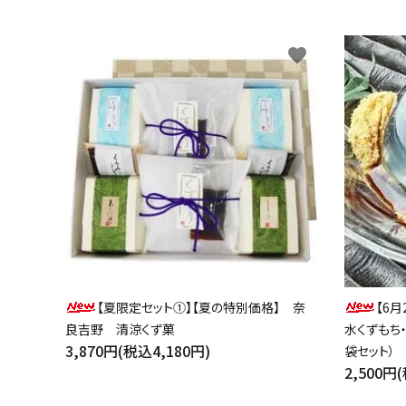
favorite
【夏限定セット①】【夏の特別価格】 奈
【6月
良吉野 清涼くず菓
水くずもち
3,870円(税込4,180円)
袋セット）
2,500円