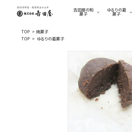
吉田屋の和
ゆるりの葛
菓子
菓子
TOP
>
焼菓子
TOP
>
ゆるりの葛菓子
季節限定商品
ゆるり限定商品
羊羹
葛餅
てんさい糖のくずゆ
駄菓子
葛きり
葛あめ