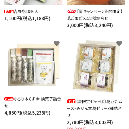
吉野詣10個入
【夏キャンペーン期間限定】
1,100円(税込1,188円)
葛ごまどうふ２種詰合せ
3,000円(税込3,240円)
favorite
favorite
ゆるり本くずゆ・焼菓子詰合
【夏限定セット②】葛豆乳ム
せ
ース・みかん本葛ゼリー3種詰合
4,850円(税込5,238円)
せ
2,780円(税込3,002円)