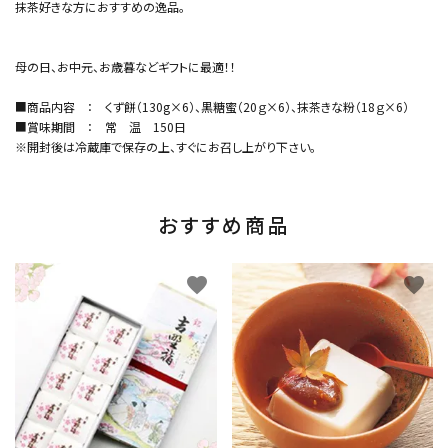
抹茶好きな方におすすめの逸品。
母の日、お中元、お歳暮などギフトに最適！！
■商品内容 ： くず餅（130g×6）、黒糖蜜（20ｇ×6）、抹茶きな粉（18ｇ×6）
■賞味期間 ： 常 温 150日
※開封後は冷蔵庫で保存の上、すぐにお召し上がり下さい。
おすすめ商品
favorite
favorite