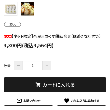
35pt
【ネット限定】奈良吉野くず餅詰合せ（抹茶きな粉付き）
3,300円(税込3,564円)
数量
－
＋
カートに入れる
shopping_cart
mail_outline
favorite
お問い合わせ