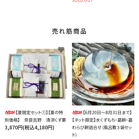
SOLD OUT
売れ筋商品
favorite
favorite
【夏限定セット①】【夏の特
【6月20日～8月31日まで】
別価格】 奈良吉野 清涼くず菓
【ネット限定】水くずもち・葛餅・葛
3,870円(税込4,180円)
わらび餅詰合せ（風呂敷３袋セッ
ト）