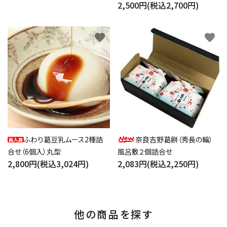
2,500円(税込2,700円)
favorite
favorite
ふわり葛豆乳ムース2種詰
奈良吉野葛餅（秀長の輪）
合せ（6個入）丸型
風呂敷２個詰合せ
2,800円(税込3,024円)
2,083円(税込2,250円)
他の商品を探す