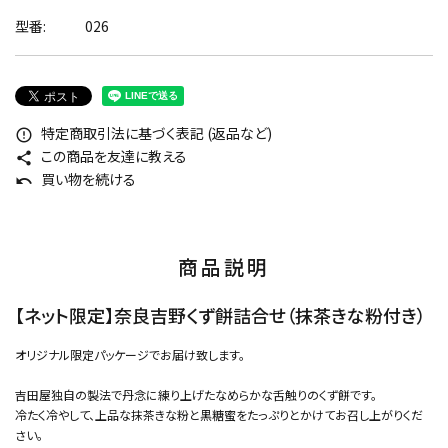
型番:
026
特定商取引法に基づく表記 (返品など)
error_outline
この商品を友達に教える
share
買い物を続ける
undo
商品説明
【ネット限定】奈良吉野くず餅詰合せ（抹茶きな粉付き）
オリジナル限定パッケージでお届け致します。
吉田屋独自の製法で丹念に練り上げたなめらかな舌触りのくず餅です。
冷たく冷やして、上品な抹茶きな粉と黒糖蜜をたっぷりとかけてお召し上がりくだ
さい。