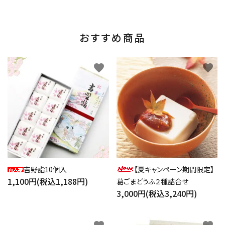
おすすめ商品
favorite
favorite
吉野詣10個入
【夏キャンペーン期間限定】
1,100円(税込1,188円)
葛ごまどうふ２種詰合せ
3,000円(税込3,240円)