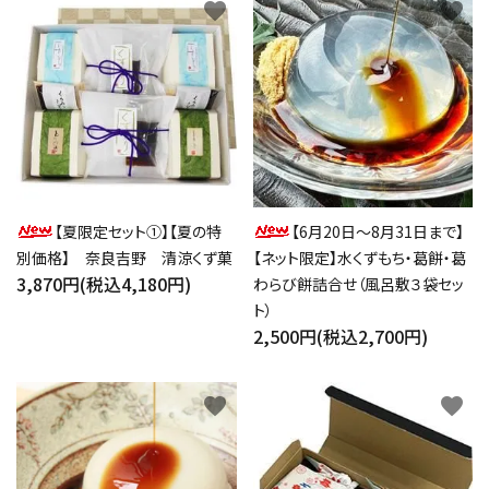
favorite
favorite
【夏限定セット①】【夏の特
【6月20日～8月31日まで】
別価格】 奈良吉野 清涼くず菓
【ネット限定】水くずもち・葛餅・葛
3,870円(税込4,180円)
わらび餅詰合せ（風呂敷３袋セッ
ト）
2,500円(税込2,700円)
favorite
favorite