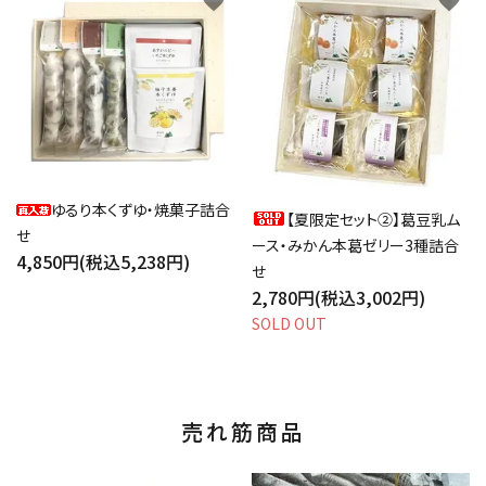
favorite
favorite
ゆるり本くずゆ・焼菓子詰合
【夏限定セット②】葛豆乳ム
せ
ース・みかん本葛ゼリー3種詰合
4,850円(税込5,238円)
せ
2,780円(税込3,002円)
SOLD OUT
売れ筋商品