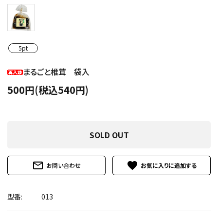
5pt
まるごと椎茸 袋入
500円(税込540円)
SOLD OUT
mail_outline
favorite
お問い合わせ
型番:
013