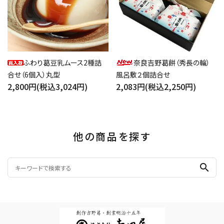
ふわり葛豆乳ムース2種詰
奈良吉野葛餅（秀長の輪）
合せ（6個入）丸型
風呂敷２個詰合せ
2,800円(税込3,024円)
2,083円(税込2,250円)
他の商品を探す
search