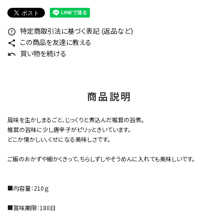
特定商取引法に基づく表記 (返品など)
error_outline
この商品を友達に教える
share
買い物を続ける
undo
商品説明
風味を生かしまるごと、じっくりと煮込んだ椎茸の旨煮。
椎茸の旨味に少し唐辛子がピリッときいています。
どこか懐かしい、くせになる美味しさです。
ご飯のおかずや細かくきって、ちらしずしやそうめんに入れても美味しいです。
■内容量：210ｇ
■賞味期限：180日