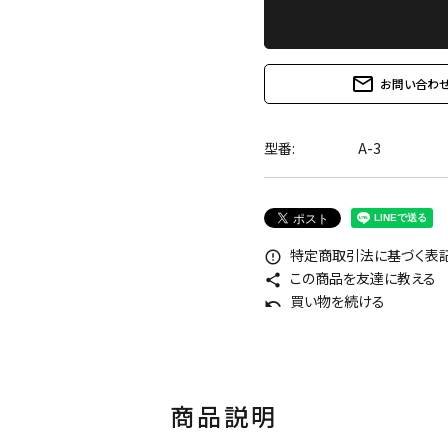
mail_outline
お問い合わ
型番:
A-3
特定商取引法に基づく表記 
error_outline
この商品を友達に教える
share
買い物を続ける
undo
商品説明