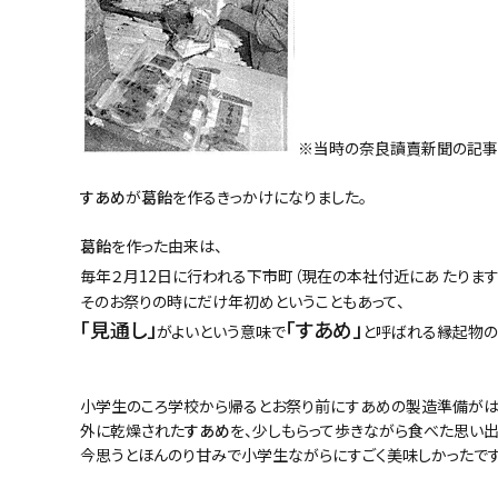
※当時の奈良讀賣新聞の記事
すあめ
が
葛飴
を作るきっかけになりました。
葛飴
を作った由来は、
毎年２月12日に行われる下市町（現在の本社付近にあ たります
そのお祭りの時にだけ年初めということもあって、
「見通し」
「すあめ」
がよいという意味で
と呼ばれる縁起物の
小学生のころ学校から帰るとお祭り前にすあめの製造準備がは
外に乾燥された
すあめ
を、少しもらって歩きながら食べた思い出
今思うとほんのり甘みで小学生ながらにすごく美味しかったです