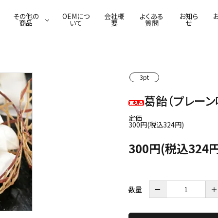
その他の
OEMにつ
会社概
よくある
お知ら
商品
いて
要
質問
せ
3pt
葛わらび餅
ふわり葛豆乳ムース
佃煮
葛ごまどうふ
焼菓子
漬物
本葛・吉野葛
葛せんべい
葛飴（プレーン
定価
300円(税込324円)
300円(税込324円
数量
－
＋