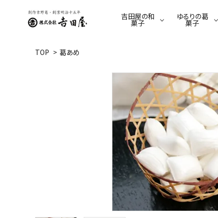
吉田屋の和
ゆるりの葛
菓子
菓子
TOP
>
葛あめ
季節限定商品
ゆるり限定商品
羊羹
葛餅
てんさい糖のくずゆ
駄菓子
葛きり
葛あめ