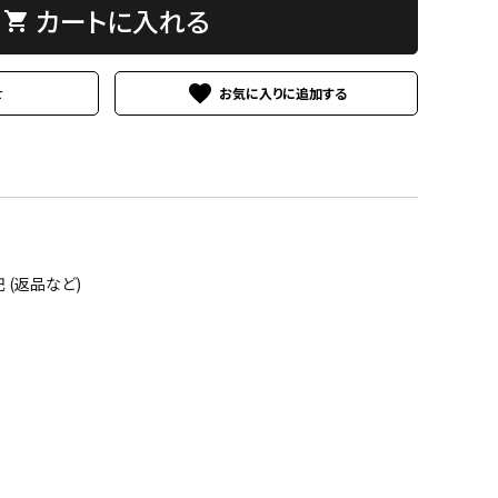
カートに入れる
shopping_cart
favorite
せ
(返品など)