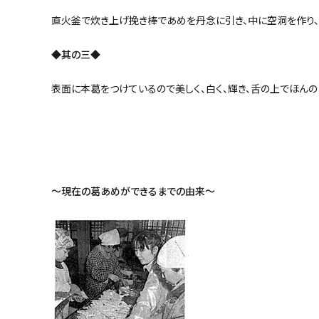
直火釜で炊き上げ挽き棒であめを丹念に引き、中に空洞を作り、
◆其の三◆
表面に本葛をつけているので美しく、白く、輝き、舌の上でほん
～現在の葛あめができるまでの由来～