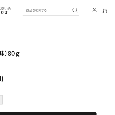
お問い合
わせ
葛湯
その他
葛菓子
薬膳シリーズ
味）80ｇ
)