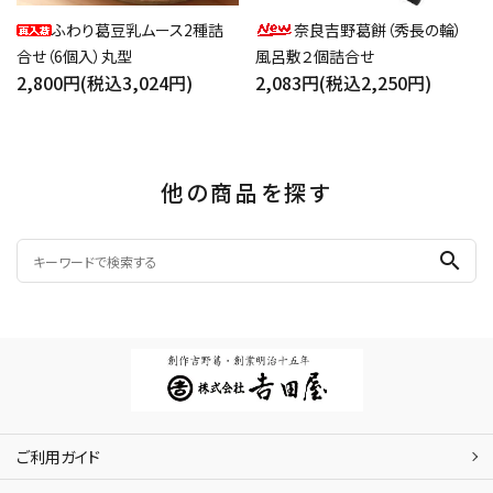
ふわり葛豆乳ムース2種詰
奈良吉野葛餅（秀長の輪）
合せ（6個入）丸型
風呂敷２個詰合せ
2,800円(税込3,024円)
2,083円(税込2,250円)
他の商品を探す
search
ご利用ガイド