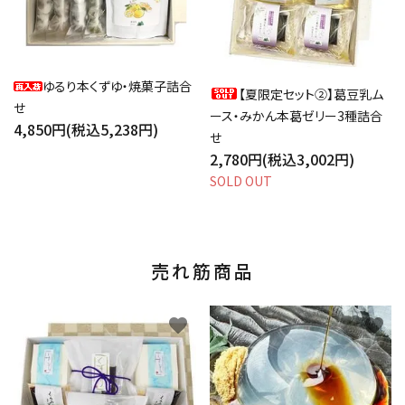
ゆるり本くずゆ・焼菓子詰合
【夏限定セット②】葛豆乳ム
せ
ース・みかん本葛ゼリー3種詰合
4,850円(税込5,238円)
せ
2,780円(税込3,002円)
SOLD OUT
売れ筋商品
favorite
favorite