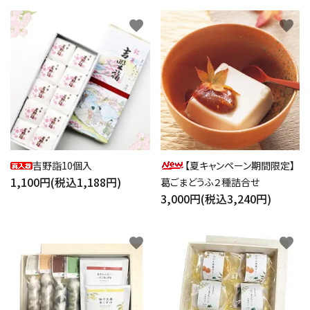
favorite
favorite
吉野詣10個入
【夏キャンペーン期間限定】
1,100円(税込1,188円)
葛ごまどうふ２種詰合せ
3,000円(税込3,240円)
favorite
favorite