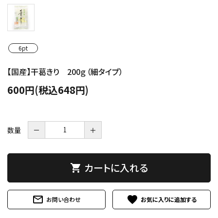
6pt
【国産】干葛きり 200ｇ（細タイプ）
600円(税込648円)
数量
－
＋
カートに入れる
shopping_cart
mail_outline
favorite
お問い合わせ