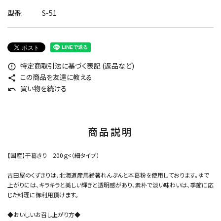
型番:
S-51
特定商取引法に基づく表記 (返品など)
error_outline
この商品を友達に教える
share
買い物を続ける
undo
商品説明
【国産】干葛きり 200ｇ<（細タイプ）
吉田屋のくずきりは、北海道産馬鈴薯れんぷんと本葛粉を使用しております。ゆで
上がりには、キラキラと美しい輝きと透明感があり、素朴で淡い味わいは、季節に応
じた料理に御利用頂けます。
◆おいしいお召し上がり方◆