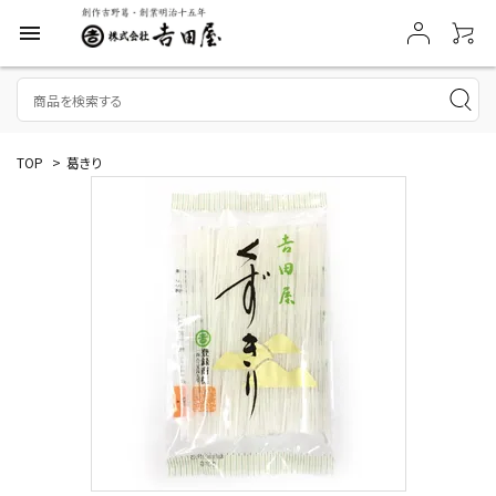
menu
TOP
>
葛きり