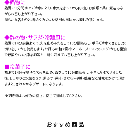
◆鍋物に
熱湯で３分間ゆでて冷水にとり、水気をきってから肉・魚・野菜類と共に煮込みな
がらお召し上がり下さい。
滑らかな舌触りと、味ふくみのよい格別の風味をお楽しみ頂けます。
◆酢の物・サラダ・冷麺風に
熱湯で14分前後よでて、火を止めふたをして10分間蒸らし、手早く冷水でさらし、水
切りをしてから使用します。お好みの和え酢やマヨネーズ・ドレッシング・からし醤油
で野菜やハム・錦糸卵等と一緒に和えてお召し上がり下さい。
■冷菓子に
熱湯で14分程度ゆでて火を止め、蓋をして10分間蒸らし、手早く冷水でさらした
後、しっかりと水気をきり、黒みつ・果汁・きな粉・砂糖・蜂蜜など甘味をかけて頂き
ますと、さわやかなデザートになります。
ゆで時間はお好みの堅さに応じて加減してください。
おすすめ商品