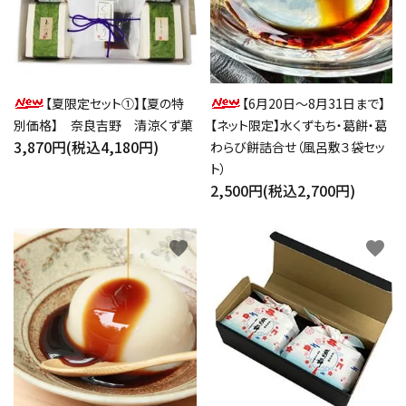
【夏限定セット①】【夏の特
【6月20日～8月31日まで】
別価格】 奈良吉野 清涼くず菓
【ネット限定】水くずもち・葛餅・葛
3,870円(税込4,180円)
わらび餅詰合せ（風呂敷３袋セッ
ト）
2,500円(税込2,700円)
favorite
favorite