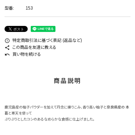
型番:
153
特定商取引法に基づく表記 (返品など)
error_outline
この商品を友達に教える
share
買い物を続ける
undo
商品説明
鹿児島産の柚子パウダーを加えて丹念に練りこみ、香り高い柚子と
奈良県産の 本
葛
と寒天を使って
ぷりぷりとしたコシのあるなめらかな食感に仕上げました。