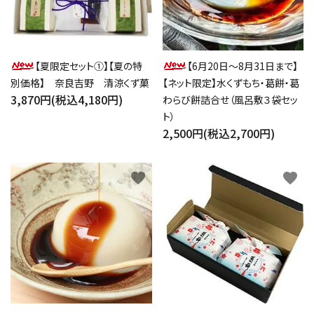
【夏限定セット①】【夏の特
【6月20日～8月31日まで】
別価格】 奈良吉野 清涼くず菓
【ネット限定】水くずもち・葛餅・葛
3,870円(税込4,180円)
わらび餅詰合せ（風呂敷３袋セッ
ト）
2,500円(税込2,700円)
favorite
favorite