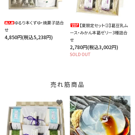
ゆるり本くずゆ・焼菓子詰合
【夏限定セット②】葛豆乳ム
せ
ース・みかん本葛ゼリー3種詰合
4,850円(税込5,238円)
せ
2,780円(税込3,002円)
SOLD OUT
売れ筋商品
favorite
favorite