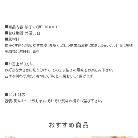
■商品内容：柚子くず餅130ｇ×１
■賞味期間：常温90日
■原材料
柚子くず餅：砂糖、ゆず果皮（外皮）、ぶどう糖果糖液糖、本葛、寒天、ゲル化剤（増粘
多糖類）、酸味料、香料
■お召上がり方法
お好きな大きさに切り分けて、そのまま柚子の風味をお楽しみ下さい。
四季を問わず冷たく冷やして頂くと一層おいしく頂けます。
■ギフト対応
包装、熨斗おつけ致します。それぞれ熨斗の欄でお選び下さい。
おすすめ商品