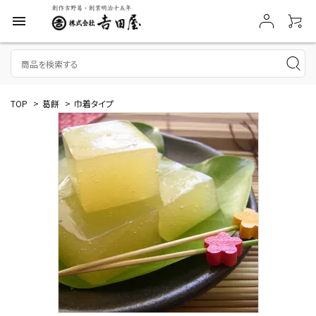
menu
TOP
>
葛餅
>
巾着タイプ