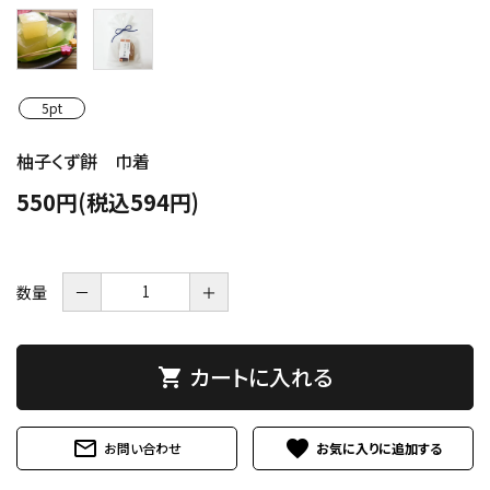
5pt
柚子くず餅 巾着
550円(税込594円)
数量
－
＋
カートに入れる
shopping_cart
mail_outline
favorite
お問い合わせ