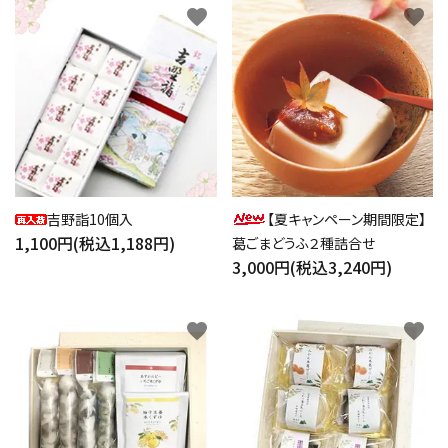
favorite
favorite
吉野詣10個入
【夏キャンペーン期間限定】
1,100円(税込1,188円)
葛ごまどうふ２種詰合せ
3,000円(税込3,240円)
favorite
favorite