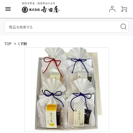
menu
TOP
>
くず餅