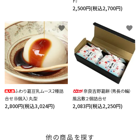
ト）
2,500円(税込2,700円)
favorite
favorite
ふわり葛豆乳ムース2種詰
奈良吉野葛餅（秀長の輪）
合せ（6個入）丸型
風呂敷２個詰合せ
2,800円(税込3,024円)
2,083円(税込2,250円)
他の商品を探す