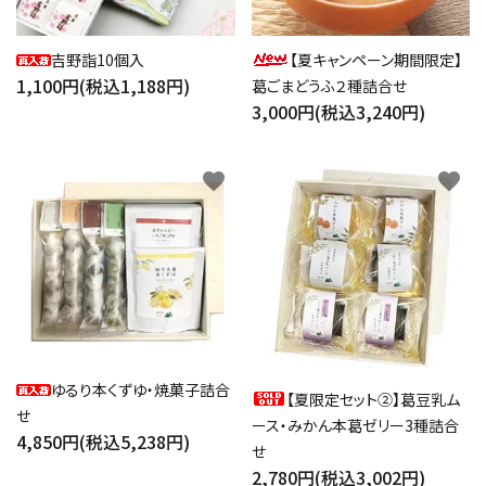
吉野詣10個入
【夏キャンペーン期間限定】
1,100円(税込1,188円)
葛ごまどうふ２種詰合せ
3,000円(税込3,240円)
favorite
favorite
ゆるり本くずゆ・焼菓子詰合
【夏限定セット②】葛豆乳ム
せ
ース・みかん本葛ゼリー3種詰合
4,850円(税込5,238円)
せ
2,780円(税込3,002円)