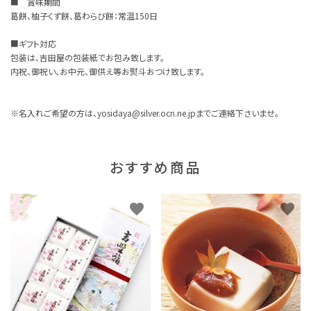
■ 賞味期間
葛餅、柚子くず餅、葛わらび餅：常温150日
■ギフト対応
包装は、吉田屋の包装紙でお包み致します。
内祝、御祝い、お中元、御供え等お熨斗おつけ致します。
※名入れご希望の方は、yosidaya@silver.ocn.ne.jpまでご連絡下さいませ。
おすすめ商品
favorite
favorite