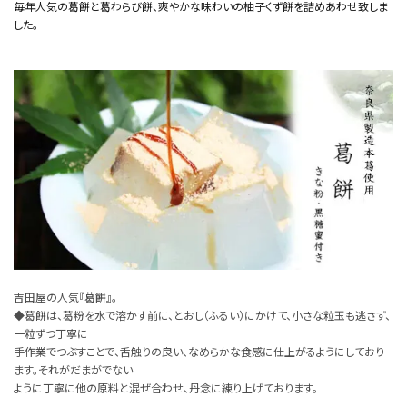
毎年人気の葛餅と葛わらび餅、爽やかな味わいの柚子くず餅を詰めあわせ致しま
した。
吉田屋の人気
『葛餅』
。
◆葛餅は、葛粉を水で溶かす前に、とおし（ふるい）にかけて、小さな粒玉も逃さず、
一粒ずつ丁寧に
手作業でつぶすことで、舌触りの良い、なめらかな食感に仕上がるようにしており
ます。それがだまがでない
ように丁寧に他の原料と混ぜ合わせ、丹念に練り上げております。