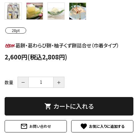
28pt
葛餅・葛わらび餅・柚子くず餅詰合せ（巾着タイプ）
2,600円(税込2,808円)
数量
－
＋
カートに入れる
shopping_cart
mail_outline
favorite
お問い合わせ