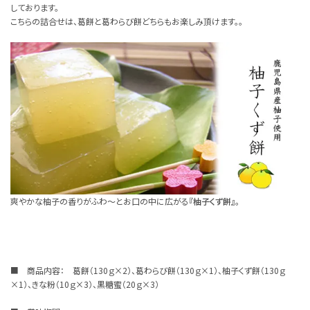
しております。
こちらの詰合せは、葛餅と葛わらび餅どちらもお楽しみ頂けます。。
爽やかな柚子の香りがふわ～とお口の中に広がる
『柚子くず餅』
。
■ 商品内容： 葛餅（130ｇ×2）、葛わらび餅（130ｇ×1）、柚子くず餅（130ｇ
×1）、きな粉（10ｇ×3）、黒糖蜜（20ｇ×3）