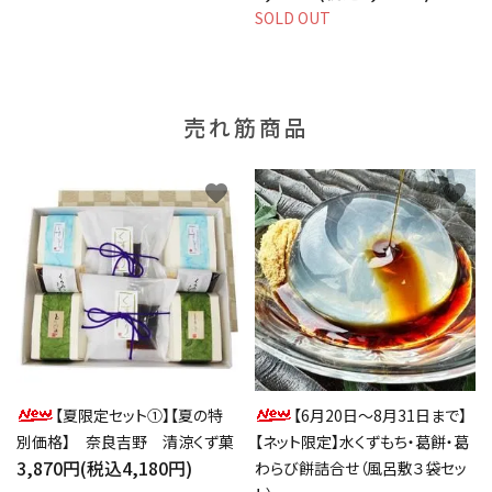
SOLD OUT
売れ筋商品
favorite
favorite
【夏限定セット①】【夏の特
【6月20日～8月31日まで】
別価格】 奈良吉野 清涼くず菓
【ネット限定】水くずもち・葛餅・葛
3,870円(税込4,180円)
わらび餅詰合せ（風呂敷３袋セッ