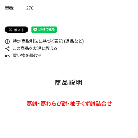
型番:
270
特定商取引法に基づく表記 (返品など)
error_outline
この商品を友達に教える
share
買い物を続ける
undo
商品説明
葛餅・葛わらび餅・柚子くず餅詰合せ