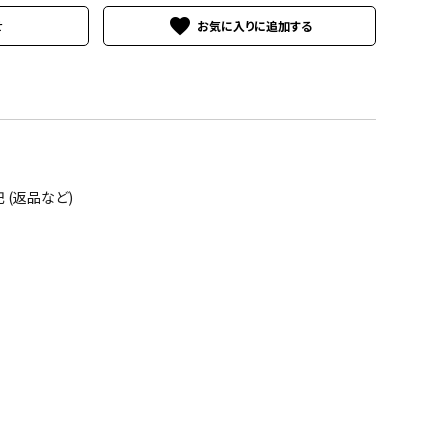
favorite
せ
(返品など)