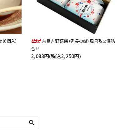
（6個入）
奈良吉野葛餅（秀長の輪）風呂敷２個詰
合せ
2,083円(税込2,250円)
search