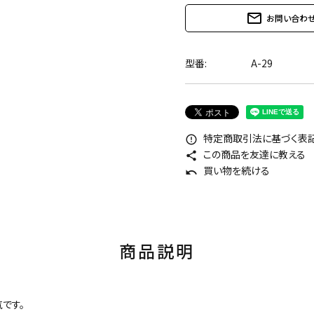
mail_outline
お問い合わ
型番:
A-29
特定商取引法に基づく表記 
error_outline
この商品を友達に教える
share
買い物を続ける
undo
商品説明
です。