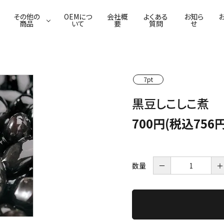
その他の
OEMにつ
会社概
よくある
お知ら
商品
いて
要
質問
せ
7pt
葛わらび餅
ふわり葛豆乳ムース
佃煮
葛ごまどうふ
焼菓子
漬物
本葛・吉野葛
葛せんべい
黒豆しこしこ煮
700円(税込756円
数量
－
＋