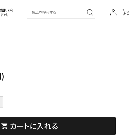
お問い合
わせ
葛湯
その他
葛菓子
薬膳シリーズ
)
カートに入れる
shopping_cart