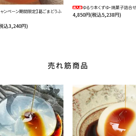
ゆるり本くずゆ・焼菓子詰合
キャンペーン期間限定】葛ごまどうふ
4,850円(税込5,238円)
(税込3,240円)
売れ筋商品
favorite