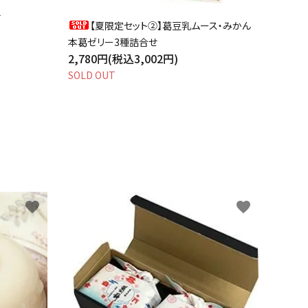
せ
【夏限定セット②】葛豆乳ムース・みかん
本葛ゼリー3種詰合せ
2,780円(税込3,002円)
SOLD OUT
favorite
favorite