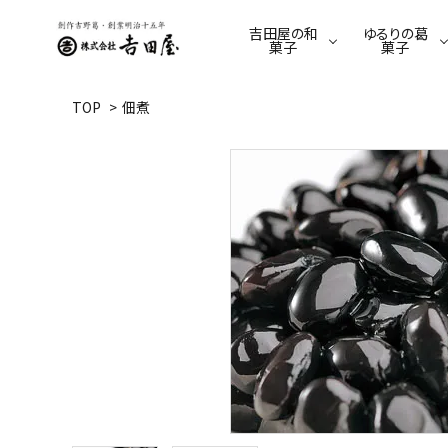
吉田屋の和
ゆるりの葛
菓子
菓子
TOP
>
佃煮
季節限定商品
ゆるり限定商品
羊羹
葛餅
てんさい糖のくずゆ
駄菓子
葛きり
葛あめ