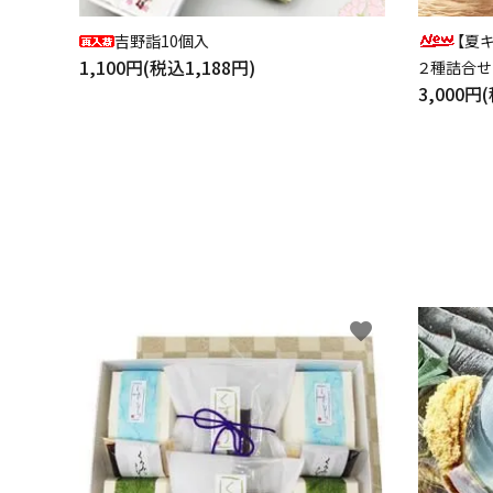
吉野詣10個入
【夏
1,100円(税込1,188円)
２種詰合せ
3,000円
favorite