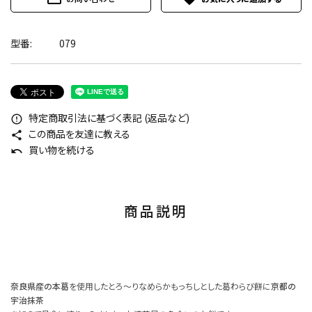
型番:
079
特定商取引法に基づく表記 (返品など)
error_outline
この商品を友達に教える
share
買い物を続ける
undo
商品説明
奈良県産の本葛
を使用したとろ～りなめらかもっちしとした葛わらび餅に
京都の
宇治抹茶