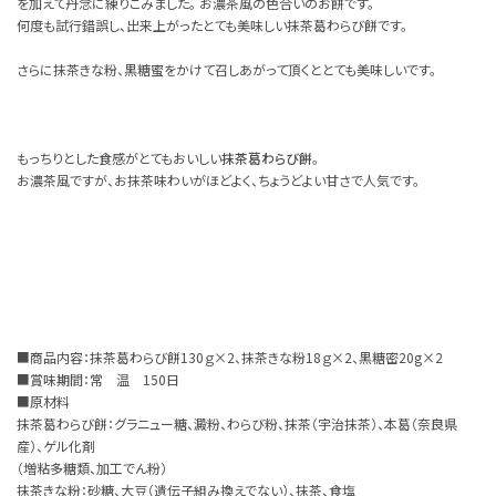
を加えて丹念に練りこみました。 お濃茶風の色合いのお餅です。
何度も試行錯誤し、出来上がったとても美味しい抹茶葛わらび餅です。
さらに抹茶きな粉、黒糖蜜をかけて召しあがって頂くととても美味しいです。
もっちりとした食感がとてもおいしい
抹茶葛わらび餅
。
お濃茶風ですが、お抹茶味わいがほどよく、ちょうどよい甘さで人気です。
■商品内容：抹茶葛わらび餅130ｇ×2、抹茶きな粉18ｇ×2、黒糖密20g×2
■賞味期間：常 温 150日
■原材料
抹茶葛わらび餅：グラニュー糖、澱粉、わらび粉、抹茶（宇治抹茶）、本葛（奈良県
産）、ゲル化剤
（増粘多糖類、加工でん粉）
抹茶きな粉：砂糖、大豆（遺伝子組み換えでない）、抹茶、食塩