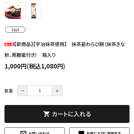
10pt
【新商品】【宇治抹茶使用】 抹茶葛わらび餅（抹茶きな
粉、黒糖蜜付き） 箱入り
1,000円(税込1,080円)
数量
－
＋
カートに入れる
shopping_cart
mail_outline
favorite
お問い合わせ