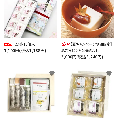
吉野詣10個入
【夏キャンペーン期間限定】
1,100円(税込1,188円)
葛ごまどうふ２種詰合せ
3,000円(税込3,240円)
favorite
favorite