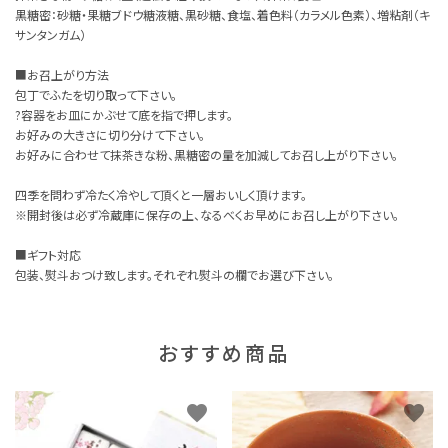
黒糖密：砂糖・果糖ブドウ糖液糖、黒砂糖、食塩、着色料（カラメル色素）、増粘剤（キ
サンタンガム）
■お召上がり方法
包丁でふたを切り取って下さい。
?容器をお皿にかぶせて底を指で押します。
お好みの大きさに切り分けて下さい。
お好みに合わせて抹茶きな粉、黒糖密の量を加減してお召し上がり下さい。
四季を問わず冷たく冷やして頂くと一層おいしく頂けます。
※開封後は必ず冷蔵庫に保存の上、なるべくお早めにお召し上がり下さい。
■ギフト対応
包装、熨斗おつけ致します。それぞれ熨斗の欄でお選び下さい。
おすすめ商品
favorite
favorite