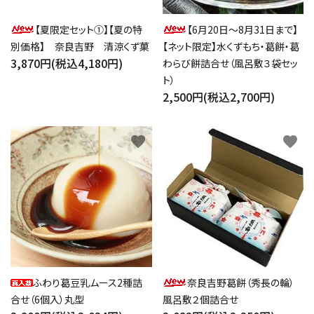
【夏限定セット①】【夏の特
【6月20日～8月31日まで】
別価格】 奈良吉野 清涼くず菓
【ネット限定】水くずもち・葛餅・葛
3,870円(税込4,180円)
わらび餅詰合せ（風呂敷３袋セッ
ト）
2,500円(税込2,700円)
favorite
favorite
ふわり葛豆乳ムース2種詰
奈良吉野葛餅（秀長の輪）
合せ（6個入）丸型
風呂敷２個詰合せ