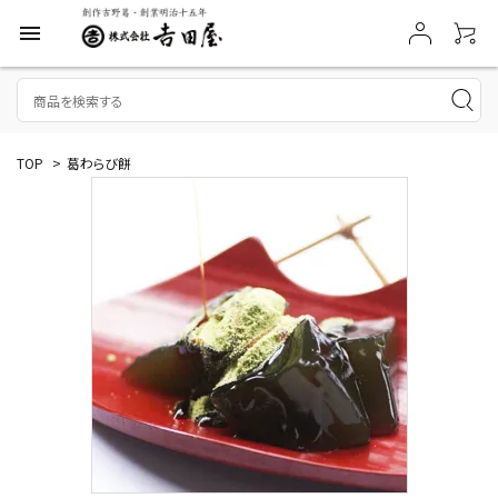
menu
TOP
>
葛わらび餅