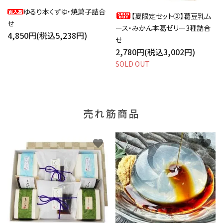
ゆるり本くずゆ・焼菓子詰合
【夏限定セット②】葛豆乳ム
せ
ース・みかん本葛ゼリー3種詰合
4,850円(税込5,238円)
せ
2,780円(税込3,002円)
SOLD OUT
売れ筋商品
favorite
favorite