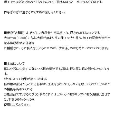
親子でもほどよい渋みと甘みを味わって頂けるほっと一息できるくずゆです。
体もぽかぽか温まる本くずゆお楽しみください。
■奈良「大和茶」
は、きびしい自然条件で栽培され、深みのある味わいです。
大同元年（806年）に弘法大師が唐より茶の種子を持ち帰り、弟子の堅恵大徳が宇
陀市榛原赤埴の佛隆寺
に播種され、その製法を伝えられたのが、「大和茶」のはじめといわれております。
■本葛について
葛は非常に生命力の強いマメ科の植物です。葛は、根と葉と花の部分に分かれま
す。
部分によって効果が違ってきます。
葛の根の部分からとれる葛粉は、血液をきれいにし、冷えを取ってくれたり、体のど
の機能も高めてくれる
万能食品です。ゆるりブランドのくずゆは、ジャガイモやサツマイモの澱粉は混ぜず
に、本葛100％のものを
使用ししております。