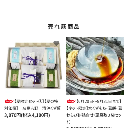
売れ筋商品
favorite
favorite
【夏限定セット①】【夏の特
【6月20日～8月31日まで】
別価格】 奈良吉野 清涼くず菓
【ネット限定】水くずもち・葛餅・葛
3,870円(税込4,180円)
わらび餅詰合せ（風呂敷３袋セッ
ト）