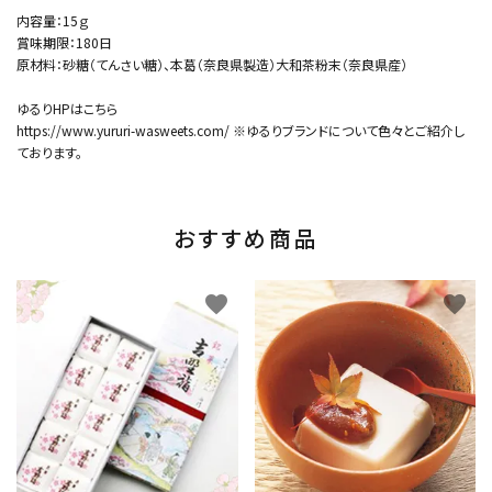
内容量：15ｇ
賞味期限：180日
原材料：砂糖（てんさい糖）、本葛（奈良県製造）大和茶粉末（奈良県産）
ゆるりHPはこちら
https://www.yururi-wasweets.com/
※ゆるりブランドについて色々とご紹介し
ております。
おすすめ商品
favorite
favorite