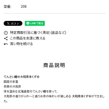
型番:
208
特定商取引法に基づく表記 (返品など)
error_outline
この商品を友達に教える
share
買い物を続ける
undo
商品説明
てんさい糖の大和茶本くずゆ
国産の本葛
奈良の大和茶
体を温める北海道産のてんさい糖を使って、
大和茶の香りがふわ～と香りお茶の味わいが楽しめる
大和茶本くずゆ
ができまし
た。