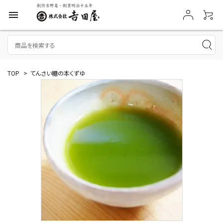
menu
TOP
>
てんさい糖の本くずゆ