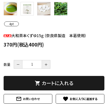
4pt
大和茶本くずゆ15ｇ（奈良県製造 本葛使用）
370円(税込400円)
数量
－
＋
カートに入れる
shopping_cart
mail_outline
favorite
お問い合わせ