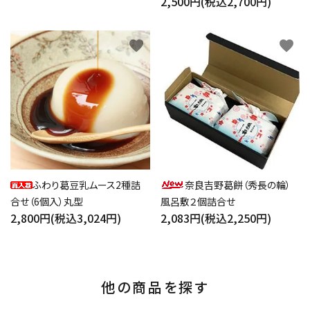
2,500円(税込2,700円)
favorite
favorite
ふわり葛豆乳ムース2種詰
奈良吉野葛餅（秀長の輪）
合せ（6個入）丸型
風呂敷２個詰合せ
2,800円(税込3,024円)
2,083円(税込2,250円)
他の商品を探す