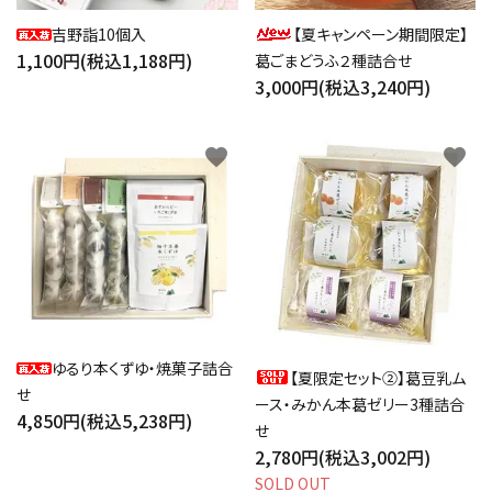
吉野詣10個入
【夏キャンペーン期間限定】
1,100円(税込1,188円)
葛ごまどうふ２種詰合せ
3,000円(税込3,240円)
favorite
favorite
ゆるり本くずゆ・焼菓子詰合
【夏限定セット②】葛豆乳ム
せ
ース・みかん本葛ゼリー3種詰合
4,850円(税込5,238円)
せ
2,780円(税込3,002円)
SOLD OUT