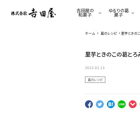
吉田屋の
ゆるりの葛
和菓子
菓子
ホーム
葛のレシピ
里芋ときの
季節限定商品
ゆるり限定商品
羊羹
葛餅
てんさい糖のくずゆ
駄菓子
里芋ときのこの葛とろ
葛きり
葛あめ
2023.02.15
葛のレシピ