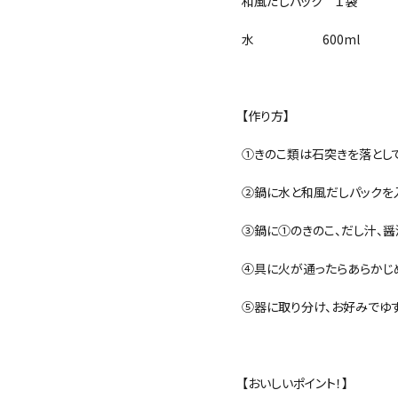
和風だしパック １袋
水 600ml
【作り方】
①きのこ類は石突きを落として
②鍋に水と和風だしパックを入
③鍋に①のきのこ、だし汁、
④具に火が通ったらあらかじ
⑤器に取り分け、お好みでゆ
【おいしいポイント！】