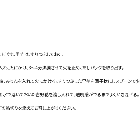
ほぐす。里芋は、すりつぶしておく。
れ、火にかけ、3～4分沸騰させて火を止め、だしパックを取り出す。
醤油、みりんを入れて火にかける。すりつぶした里芋を団子状にしスプーンで少
め水で溶いておいた吉野葛を流し入れて、透明感がでるまでよくかき混ぜる。
ずの輪切りを添えてお召し上がりください。