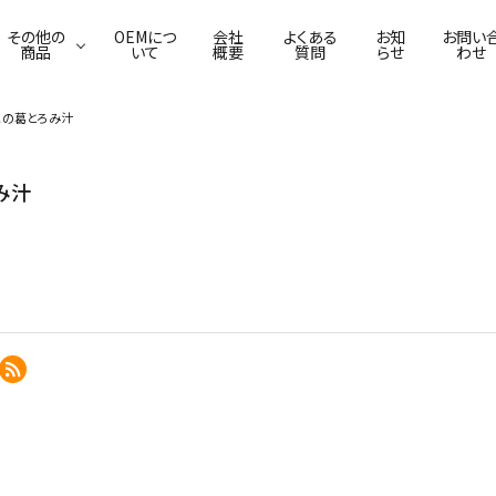
その他の
OEMにつ
会社
よくある
お知
お問い
商品
いて
概要
質問
らせ
わせ
この葛とろみ汁
葛わらび餅
ふわり葛豆乳ムース
佃煮
葛ごまどうふ
焼菓子
漬物
み汁
本葛・吉野葛
葛せんべい