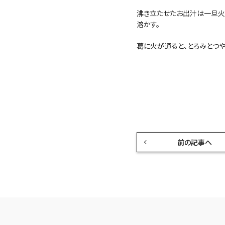
沸き立たせたお出汁は一旦火
溶かす。
葛に火が通ると、とろみとつ
前の記事へ