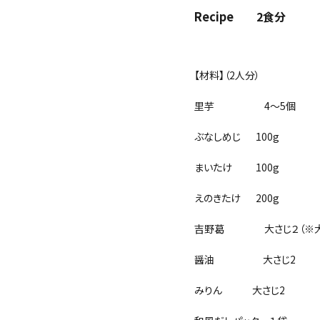
Recipe
2食分
【材料】（2人分）
里芋 4～5個
ぶなしめじ 100g
まいたけ 100g
えのきたけ 200g
吉野葛 大さじ２（※大さ
醤油 大さじ2
みりん 大さじ2