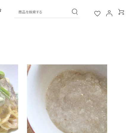
合
葛湯
その他
葛菓子
おすすめギフト