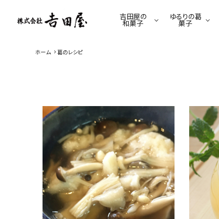
吉田屋の
ゆるりの葛
和菓子
菓子
ホーム
葛のレシピ
季節限定商品
ゆるり限定商品
羊羹
葛餅
てんさい糖のくずゆ
駄菓子
葛きり
葛あめ