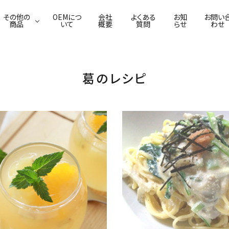
その他の
OEMにつ
会社
よくある
お知
お問い
商品
いて
概要
質問
らせ
わせ
葛のレシピ
葛わらび餅
ふわり葛豆乳ムース
佃煮
葛ごまどうふ
焼菓子
漬物
本葛・吉野葛
葛せんべい