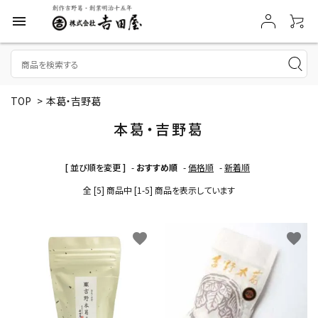
menu
TOP
>
本葛・吉野葛
本葛・吉野葛
[ 並び順を変更 ]
-
おすすめ順
-
価格順
-
新着順
全 [5] 商品中 [1-5] 商品を表示しています
favorite
favorite